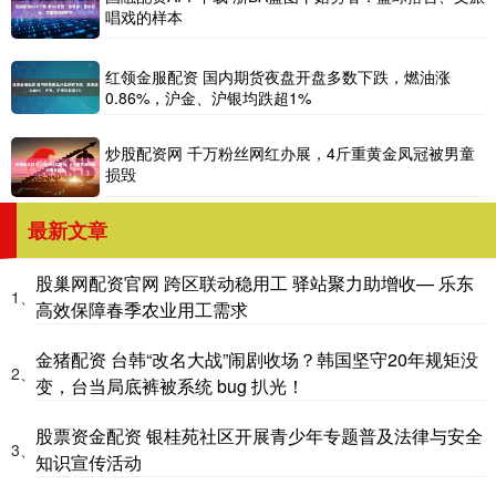
唱戏的样本
红领金服配资 国内期货夜盘开盘多数下跌，燃油涨
0.86%，沪金、沪银均跌超1%
炒股配资网 千万粉丝网红办展，4斤重黄金凤冠被男童
损毁
最新文章
股巢网配资官网 跨区联动稳用工 驿站聚力助增收— 乐东
1、
高效保障春季农业用工需求
金猪配资 台韩“改名大战”闹剧收场？韩国坚守20年规矩没
2、
变，台当局底裤被系统 bug 扒光！
股票资金配资 银桂苑社区开展青少年专题普及法律与安全
3、
知识宣传活动