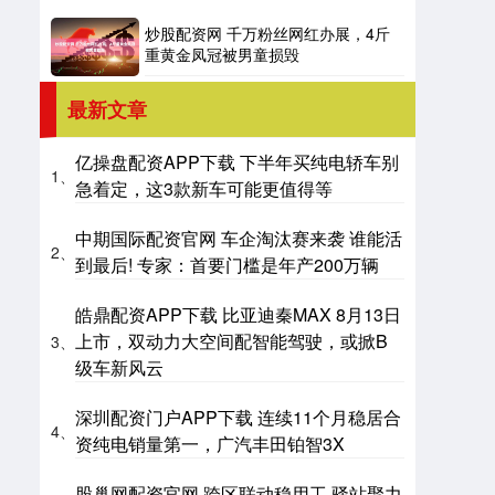
炒股配资网 千万粉丝网红办展，4斤
重黄金凤冠被男童损毁
最新文章
亿操盘配资APP下载 下半年买纯电轿车别
1、
急着定，这3款新车可能更值得等
中期国际配资官网 车企淘汰赛来袭 谁能活
2、
到最后! 专家：首要门槛是年产200万辆
皓鼎配资APP下载 比亚迪秦MAX 8月13日
上市，双动力大空间配智能驾驶，或掀B
3、
级车新风云
深圳配资门户APP下载 连续11个月稳居合
4、
资纯电销量第一，广汽丰田铂智3X
股巢网配资官网 跨区联动稳用工 驿站聚力