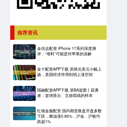
推荐资讯
金信达配资 iPhone 17系列深度测
评：“堆料”可能是对苹果的误解
金十配资APP下载 英镑兑美元小幅上
扬，英国经济停滞削弱上涨空间
国融配资APP下载 浙BA篮图丨菇勇
者：篮球搭台、文旅唱戏的样本
红领金服配资 国内期货夜盘开盘多数
下跌，燃油涨0.86%，沪金、沪银均
跌超1%