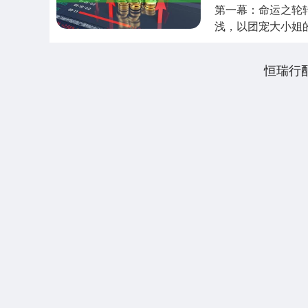
第一幕：命运之轮
浅，以团宠大小姐
然降临。这一天，...
恒瑞行