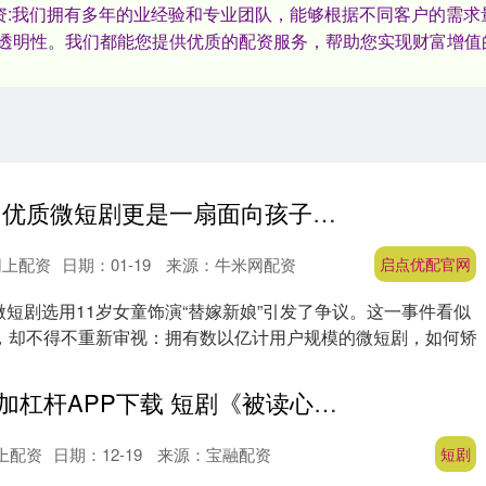
配资:我们拥有多年的业经验和专业团队，能够根据不同客户的需
透明性。我们都能您提供优质的配资服务，帮助您实现财富增值
启点优配官网 优质微短剧更是一扇面向孩子的教育窗口
网上配资
日期：01-19
来源：牛米网配资
启点优配官网
微短剧选用11岁女童饰演“替嫁新娘”引发了争议。这一事件看似
，却不得不重新审视：拥有数以亿计用户规模的微短剧，如何矫
股票账户怎么加杠杆APP下载 短剧《被读心后，团宠大小姐人设又崩了》精彩命运似乎并不打算轻易放过她
上配资
日期：12-19
来源：宝融配资
短剧