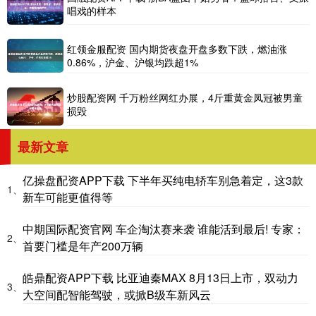
唱戏的样本
红领金服配资 国内期货夜盘开盘多数下跌，燃油涨
0.86%，沪金、沪银均跌超1%
炒股配资网 千万粉丝网红办展，4斤重黄金凤冠被男童
损毁
最新文章
亿操盘配资APP下载 下半年买纯电轿车别急着定，这3款
1、
新车可能更值得等
中期国际配资官网 车企淘汰赛来袭 谁能活到最后! 专家：
2、
首要门槛是年产200万辆
皓鼎配资APP下载 比亚迪秦MAX 8月13日上市，双动力
3、
大空间配智能驾驶，或掀B级车新风云