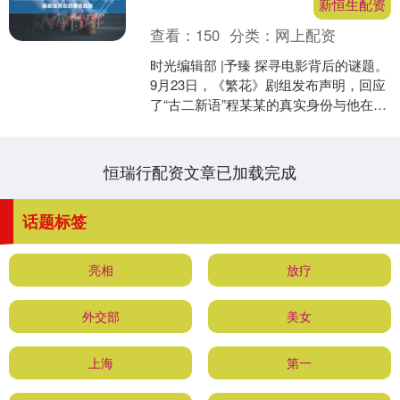
新恒生配资
查看：
150
分类：
网上配资
时光编辑部 |予臻 探寻电影背后的谜题。
9月23日，《繁花》剧组发布声明，回应
了“古二新语”程某某的真实身份与他在剧
组所经历的事情。程某某为前期资料收
集小组成....
恒瑞行配资文章已加载完成
话题标签
亮相
放疗
外交部
美女
上海
第一